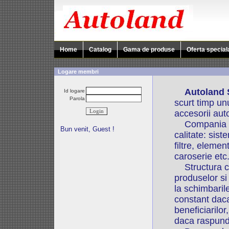
Home
Catalog
Gama de produse
Oferta special
Logare membri
Autoland 
Id logare
Parola
scurt timp unu
accesorii auto
Compania noa
Bun venit, Guest !
calitate: sis
filtre, eleme
caroserie etc
Structura com
produselor si
la schimbaril
constant daca 
beneficiarilor
daca raspund f