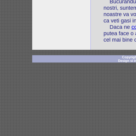
Bucurandu-ne 
nostri, sunte
noastre va vo
ca veti gasi 
Daca ne
c
putea face o 
cel mai bine 
Copyrigh
Design si 